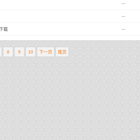
---
---
z下载
---
8
9
10
下一页
尾页