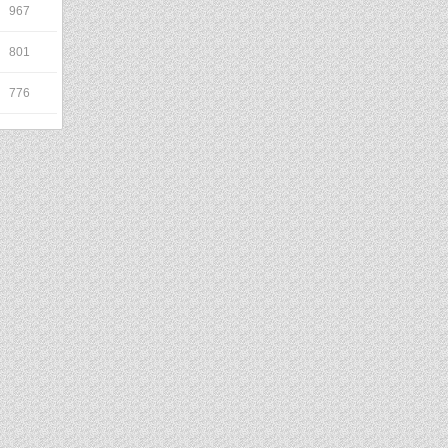
967
801
776