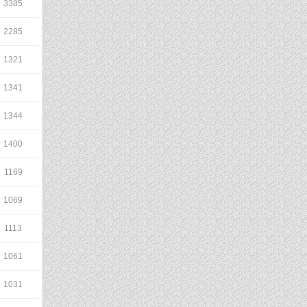
3385
2285
1321
1341
1344
1400
1169
1069
1113
1061
1031