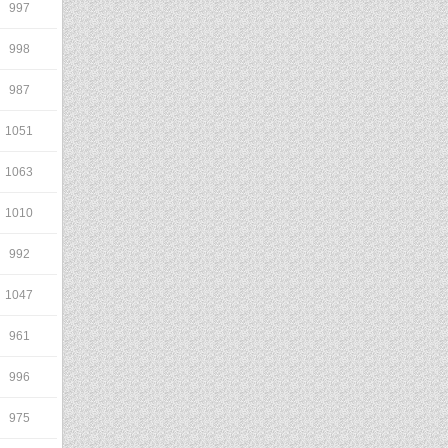
997
998
987
1051
1063
1010
992
1047
961
996
975