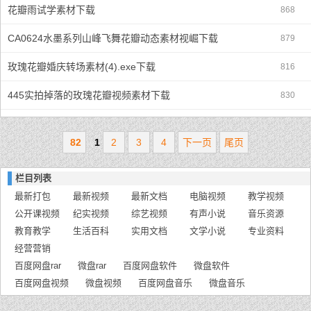
花瓣雨试学素材下载
868
CA0624水墨系列山峰飞舞花瓣动态素材视崛下载
879
玫瑰花瓣婚庆转场素材(4).exe下载
816
445实拍掉落的玫瑰花瓣视频素材下载
830
82
1
2
3
4
下一页
尾页
栏目列表
最新打包
最新视频
最新文档
电脑视频
教学视频
公开课视频
纪实视频
综艺视频
有声小说
音乐资源
教育教学
生活百科
实用文档
文学小说
专业资料
经营营销
百度网盘rar
微盘rar
百度网盘软件
微盘软件
百度网盘视频
微盘视频
百度网盘音乐
微盘音乐