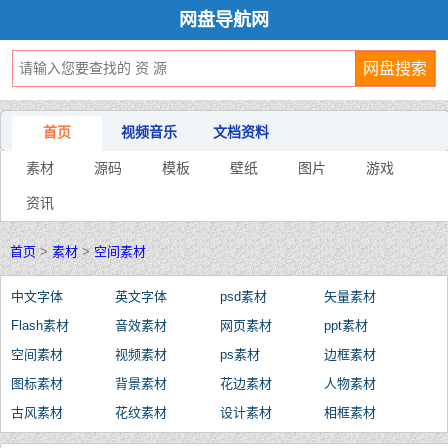
网盘导航网
首页
视频音乐
文档资料
素材
源码
模板
壁纸
图片
游戏
资讯
首页
>
素材
>
空间素材
中文字体
英文字体
psd素材
矢量素材
Flash素材
音效素材
网页素材
ppt素材
空间素材
视频素材
ps素材
边框素材
图标素材
背景素材
花边素材
人物素材
古风素材
花纹素材
设计素材
相框素材
logo素材
水墨素材
海报素材
封面素材