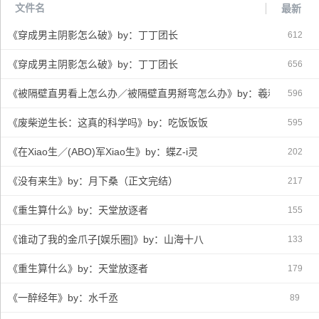
文件名
最新
共享软件
精品软件
免费软件
绿色软件
《穿成男主阴影怎么破》by：丁丁团长
612
软件资源
打包
度盘
微盘资源
微盘共享
微盘分享
微盘打包
新浪网盘
《穿成男主阴影怎么破》by：丁丁团长
656
网易网盘
微云网盘
迅雷网盘
实用软件
《被隔壁直男看上怎么办／被隔壁直男掰弯怎么办》by：羲和清零
596
《废柴逆生长：这真的科学吗》by：吃饭饭饭
595
《在Xiao生／(ABO)军Xiao生》by：蝶Z-i灵
202
《没有来生》by：月下桑（正文完结）
217
《重生算什么》by：天堂放逐者
155
《谁动了我的金爪子[娱乐圈]》by：山海十八
133
《重生算什么》by：天堂放逐者
179
《一醉经年》by：水千丞
89