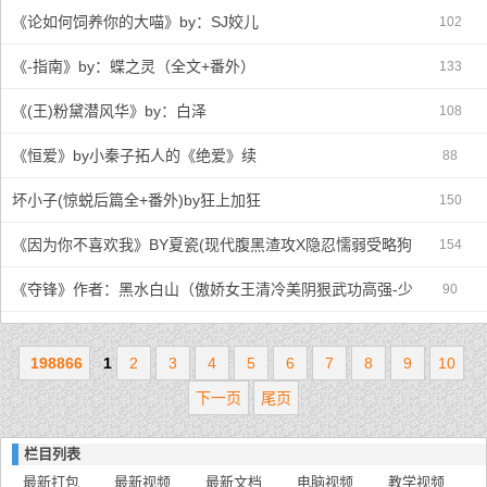
《论如何饲养你的大喵》by：SJ姣儿
102
《-指南》by：蝶之灵（全文+番外）
133
《(王)粉黛潜风华》by：白泽
108
《恒爱》by小秦子拓人的《绝爱》续
88
坏小子(惊蜕后篇全+番外)by狂上加狂
150
《因为你不喜欢我》BY夏瓷(现代腹黑渣攻X隐忍懦弱受略狗血虐心HE)
154
《夺锋》作者：黑水白山（傲娇女王清冷美阴狠武功高强-少主攻X健
90
强强相杀相爱攻被受QJ过一次古风武
198866
1
2
3
4
5
6
7
8
9
10
下一页
尾页
栏目列表
最新打包
最新视频
最新文档
电脑视频
教学视频