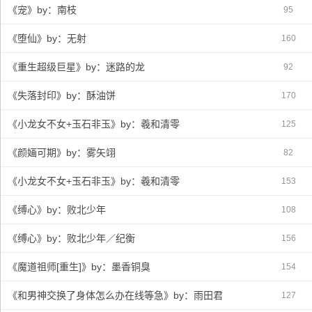
《宠》by：南枝
95
《堕仙》by：无射
160
《重生超级巨星》by：迷路的龙
92
《失落封印》by：酥油饼
170
《小龙女不女+玉石非玉》by：羲和清零
125
《颜婳可期》by：雾矢翊
82
《小龙女不女+玉石非玉》by：羲和清零
153
《缚心》by：败北少年
108
《缚心》by：败北少年／纪衡
156
《魔道祖师[重生]》by：墨香铜臭
154
《和男神交换了身体怎么办在线等急》by：雨田君
127