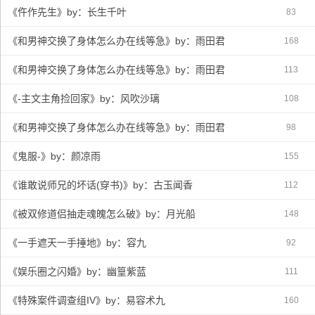
《仵作先生》by：长生千叶
83
《和男神交换了身体怎么办在线等急》by：雨田君
168
《和男神交换了身体怎么办在线等急》by：雨田君
113
《-主文主角捡回家》by：风吹沙璃
108
《和男神交换了身体怎么办在线等急》by：雨田君
98
《鬼服-》by：颜凉雨
155
《谁敢说师兄的坏话(穿书)》by：古玉闻香
112
《被双修道侣抽走魂魄怎么破》by：月光船
148
《一手遮天一手捶地》by：容九
92
《娱乐圈之闪婚》by：幽篁紫蓝
111
《特殊案件调查组IV》by：易容术九
160