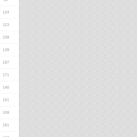
124
123
239
139
167
171
140
151
109
161