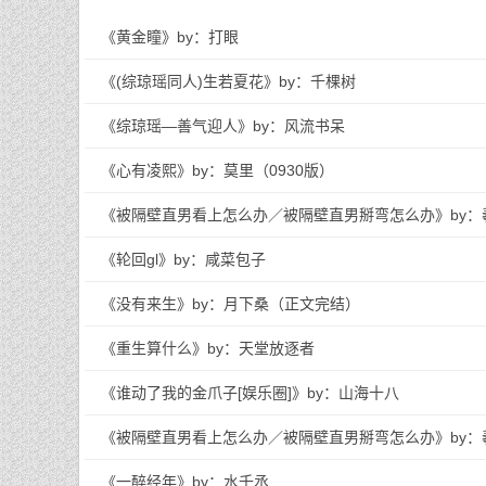
《黄金瞳》by：打眼
《(综琼瑶同人)生若夏花》by：千棵树
《综琼瑶—善气迎人》by：风流书呆
《心有凌熙》by：莫里（0930版）
《被隔壁直男看上怎么办／被隔壁直男掰弯怎么办》by：
《轮回gl》by：咸菜包子
《没有来生》by：月下桑（正文完结）
《重生算什么》by：天堂放逐者
《谁动了我的金爪子[娱乐圈]》by：山海十八
《被隔壁直男看上怎么办／被隔壁直男掰弯怎么办》by：
《一醉经年》by：水千丞