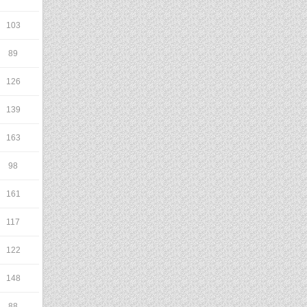
103
89
126
139
163
98
161
117
122
148
88