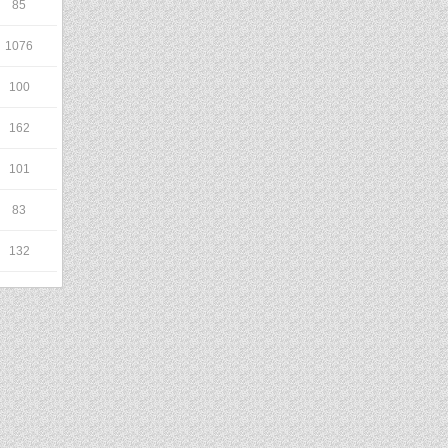
85
1076
100
162
101
83
132