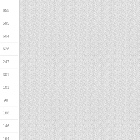
655
595
604
626
247
301
101
98
188
146
164