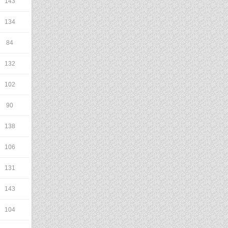
143
134
84
132
102
90
138
106
131
143
104