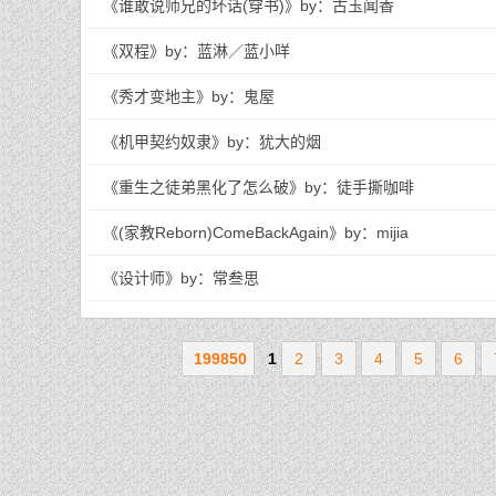
《谁敢说师兄的坏话(穿书)》by：古玉闻香
《双程》by：蓝淋／蓝小咩
《秀才变地主》by：鬼屋
《机甲契约奴隶》by：犹大的烟
《重生之徒弟黑化了怎么破》by：徒手撕咖啡
《(家教Reborn)ComeBackAgain》by：mijia
《设计师》by：常叁思
199850
1
2
3
4
5
6