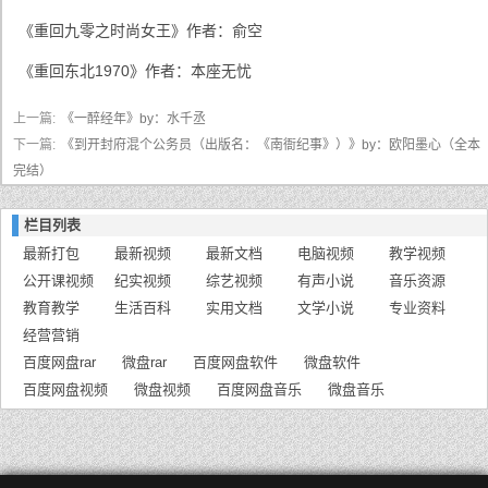
《重回九零之时尚女王》作者：俞空
《重回东北1970》作者：本座无忧
上一篇:
《一醉经年》by：水千丞
下一篇:
《到开封府混个公务员（出版名：《南衙纪事》）》by：欧阳墨心（全本
完结）
栏目列表
最新打包
最新视频
最新文档
电脑视频
教学视频
公开课视频
纪实视频
综艺视频
有声小说
音乐资源
教育教学
生活百科
实用文档
文学小说
专业资料
经营营销
百度网盘rar
微盘rar
百度网盘软件
微盘软件
百度网盘视频
微盘视频
百度网盘音乐
微盘音乐