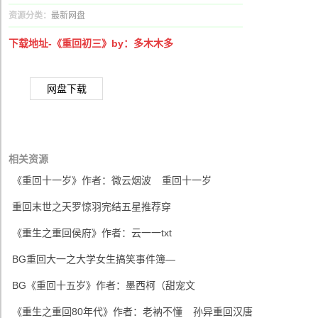
资源分类：
最新网盘
下载地址-《重回初三》by：多木木多
网盘下载
相关资源
《重回十一岁》作者：微云烟波
重回十一岁
重回末世之天罗惊羽完结五星推荐穿
《重生之重回侯府》作者：云一一txt
BG重回大一之大学女生搞笑事件簿—
BG《重回十五岁》作者：墨西柯（甜宠文
《重生之重回80年代》作者：老衲不懂
孙异重回汉唐