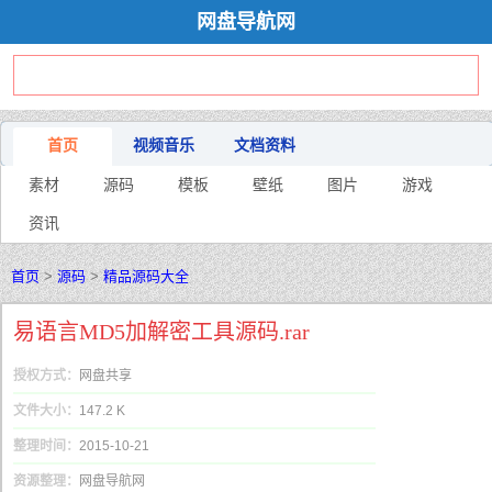
网盘导航网
首页
视频音乐
文档资料
素材
源码
模板
壁纸
图片
游戏
资讯
首页
>
源码
>
精品源码大全
易语言MD5加解密工具源码.rar
授权方式：
网盘共享
文件大小：
147.2 K
整理时间：
2015-10-21
资源整理：
网盘导航网