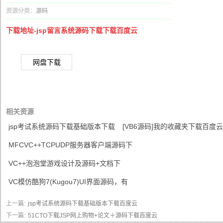
资源分类：
源码
下载地址-jsp留言系统源码下载下载百度云
网盘下载
相关资源
jsp考试系统源码下载基础版本下载
[VB6源码]我的收藏夹下载百度云
MFCVC++TCPUDP服务器客户端源码下
VC++泡泡堂游戏设计及源码+文档下
VC模仿酷狗7(Kugou7)UI界面源码，有
上一篇:
jsp考试系统源码下载基础版本下载百度云
下一篇:
51CTO下载JSP网上购物+论文＋源码下载百度云