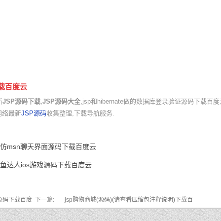
下载百度云
新
JSP源码下载
,
JSP源码大全
,jsp和hibernate做的数据库登录验证源码下载百
网络最新
JSP源码
收集整理,下载导航服务.
c仿msn聊天界面源码下载百度云
鱼达人ios游戏源码下载百度云
源码下载百度
下一篇:
jsp购物商城(源码)(请查看压缩包注释说明)下载百
度云