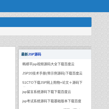
最新
JSP源码
韩顺平jsp视频源码大全下载百度云
JSP20技术手册(带示例源码)下载百度云
51CTO下载JSP网上购物+论文＋源码下
载百度云
jsp留言系统源码下载下载百度云
jsp考试系统源码下载基础版本下载百度
云