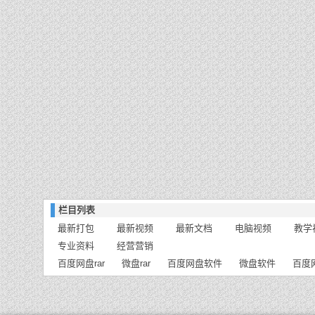
栏目列表
最新打包
最新视频
最新文档
电脑视频
教学
专业资料
经营营销
百度网盘rar
微盘rar
百度网盘软件
微盘软件
百度