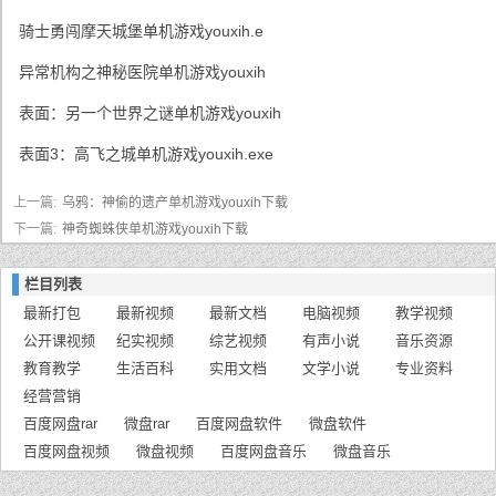
骑士勇闯摩天城堡单机游戏youxih.e
异常机构之神秘医院单机游戏youxih
表面：另一个世界之谜单机游戏youxih
表面3：高飞之城单机游戏youxih.exe
上一篇:
乌鸦：神偷的遗产单机游戏youxih下载
下一篇:
神奇蜘蛛侠单机游戏youxih下载
栏目列表
最新打包
最新视频
最新文档
电脑视频
教学视频
公开课视频
纪实视频
综艺视频
有声小说
音乐资源
教育教学
生活百科
实用文档
文学小说
专业资料
经营营销
百度网盘rar
微盘rar
百度网盘软件
微盘软件
百度网盘视频
微盘视频
百度网盘音乐
微盘音乐