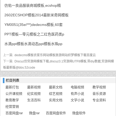
仿佑一良品服装商城模板,ecshop精
2602ECSHOP模板2014最新米奇网模板
YM0051(35ei***)dedecms模板,60套
PPT模板—零元模板之二红色医药类p
水滴ppt模板水滴动态ppt模板水珠pp
上一篇:
dedecms模板农家乐网站模板旅游网站织梦模板下载百度云
下一篇:
Discuz仿穷游网模板下载,discuz3.1穷游网UTF8模板,带diy数据,穷游网模
板最新版@bbs.52code
栏目列表
最新打包
最新视频
最新文档
电脑视频
教学视频
公开课视频
纪实视频
综艺视频
有声小说
音乐资源
教育教学
生活百科
实用文档
文学小说
专业资料
经营营销
百度网盘rar
微盘rar
百度网盘软件
微盘软件