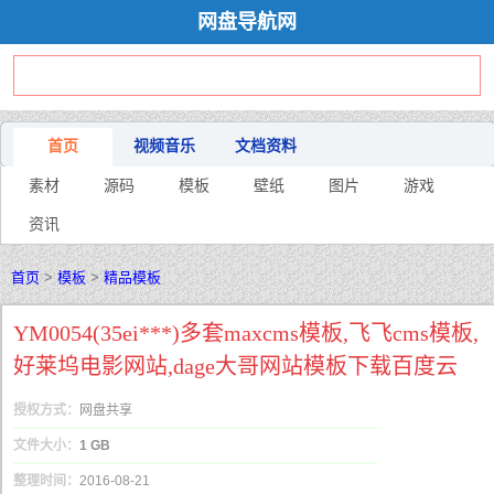
网盘导航网
首页
视频音乐
文档资料
素材
源码
模板
壁纸
图片
游戏
资讯
首页
>
模板
>
精品模板
YM0054(35ei***)多套maxcms模板,飞飞cms模板,
好莱坞电影网站,dage大哥网站模板下载百度云
授权方式：
网盘共享
文件大小：
1 GB
整理时间：
2016-08-21