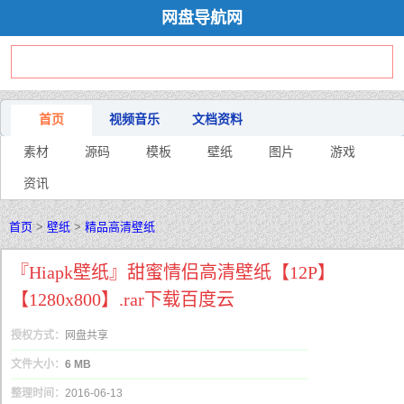
网盘导航网
首页
视频音乐
文档资料
素材
源码
模板
壁纸
图片
游戏
资讯
首页
>
壁纸
>
精品高清壁纸
『Hiapk壁纸』甜蜜情侣高清壁纸【12P】
【1280x800】.rar下载百度云
授权方式：
网盘共享
文件大小：
6 MB
整理时间：
2016-06-13