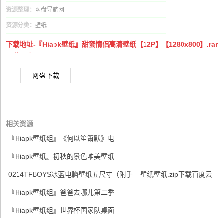
资源整理：
网盘导航网
资源分类：
壁纸
下载地址-『Hiapk壁纸』甜蜜情侣高清壁纸【12P】【1280x800】.rar
下载百度云
网盘下载
相关资源
『Hiapk壁纸组』《何以笙箫默》电
『Hiapk壁纸』初秋的景色唯美壁纸
0214TFBOYS冰蓝电脑壁纸五尺寸（附手
壁纸壁纸.zip下载百度云
『Hiapk壁纸组』爸爸去哪儿第二季
『Hiapk壁纸组』世界杯国家队桌面