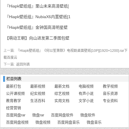
『Hiapk壁纸组』栗山未来高清壁纸[
『Hiapk壁纸组』NubiaX6内置壁纸[1
『Hiapk壁纸组』金钟国高清明星壁
【萌动王朝】向山进发第二季图包壁
上一篇:
『Hiapk壁纸组』《何以笙箫默》电视剧桌面壁纸[10P][1920×1200].rar下
载百度云
下一篇:
返回列表
栏目列表
最新打包
最新视频
最新文档
电脑视频
教学视频
公开课视频
纪实视频
综艺视频
有声小说
音乐资源
教育教学
生活百科
实用文档
文学小说
专业资料
经营营销
百度网盘rar
微盘rar
百度网盘软件
微盘软件
百度网盘视频
微盘视频
百度网盘音乐
微盘音乐