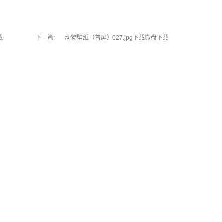
载
下一篇:
动物壁纸（普屏）027.jpg下载微盘下载