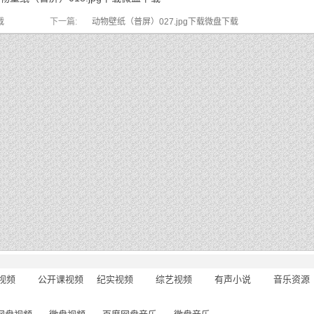
载
下一篇:
动物壁纸（普屏）027.jpg下载微盘下载
视频
公开课视频
纪实视频
综艺视频
有声小说
音乐资源