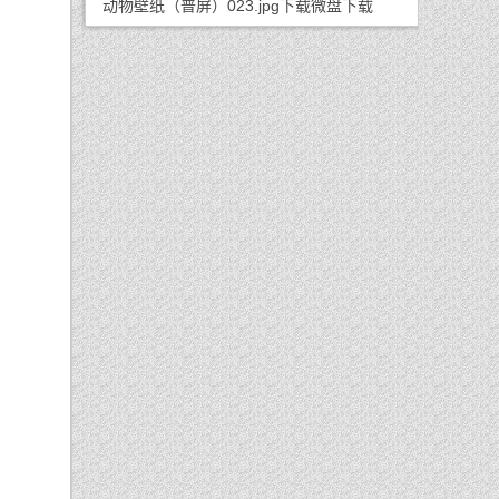
动物壁纸（普屏）023.jpg下载微盘下载