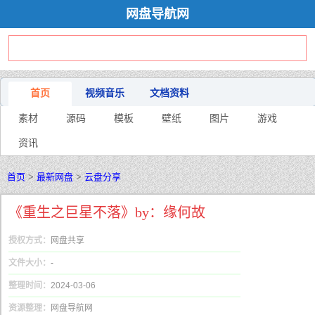
网盘导航网
首页
视频音乐
文档资料
素材
源码
模板
壁纸
图片
游戏
资讯
首页
>
最新网盘
>
云盘分享
《重生之巨星不落》by：缘何故
授权方式：
网盘共享
文件大小：
-
整理时间：
2024-03-06
资源整理：
网盘导航网