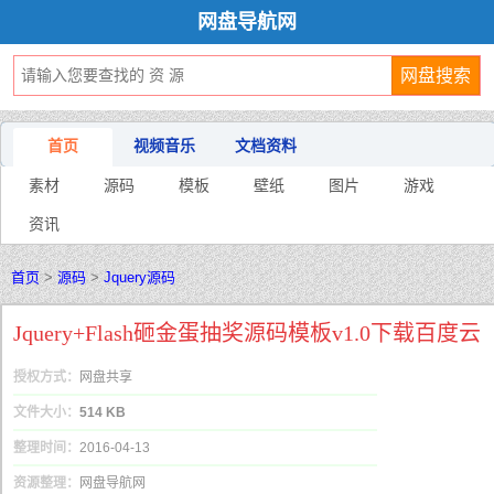
网盘导航网
首页
视频音乐
文档资料
素材
源码
模板
壁纸
图片
游戏
资讯
首页
>
源码
>
Jquery源码
Jquery+Flash砸金蛋抽奖源码模板v1.0下载百度云
授权方式：
网盘共享
文件大小：
514 KB
整理时间：
2016-04-13
资源整理：
网盘导航网