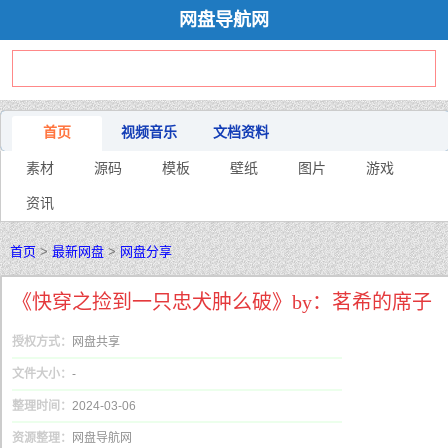
网盘导航网
首页
视频音乐
文档资料
素材
源码
模板
壁纸
图片
游戏
资讯
首页
>
最新网盘
>
网盘分享
《快穿之捡到一只忠犬肿么破》by：茗希的席子
授权方式：
网盘共享
文件大小：
-
整理时间：
2024-03-06
资源整理：
网盘导航网