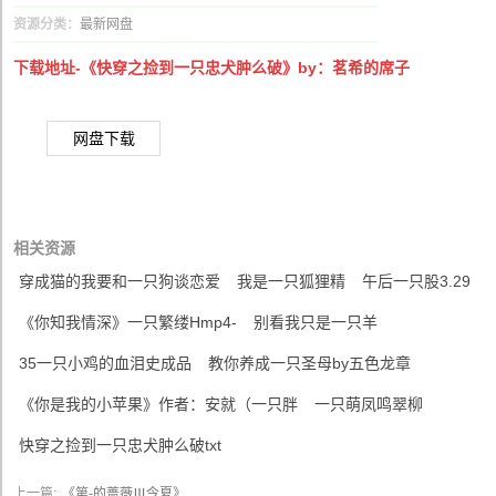
资源分类：
最新网盘
下载地址-《快穿之捡到一只忠犬肿么破》by：茗希的席子
网盘下载
相关资源
穿成猫的我要和一只狗谈恋爱
我是一只狐狸精
午后一只股3.29
《你知我情深》一只繁缕Hmp4-
别看我只是一只羊
35一只小鸡的血泪史成品
教你养成一只圣母by五色龙章
《你是我的小苹果》作者：安就（一只胖
一只萌凤鸣翠柳
快穿之捡到一只忠犬肿么破txt
上一篇:
《第-的蔷薇Ⅲ今夏》