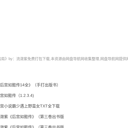
大结局》by：流潋紫免费打包下载,本资源由网盘导航网收集整理,网盘导航网提供
后宫如懿传14全》（手打出版书）
宫如懿传（1.2.3.4)
宫小说霸少遇上野蛮女TXT全下载
潋紫《后宫如懿传》（第三卷出书版
潋紫《后宫如懿传》（第三卷出书版