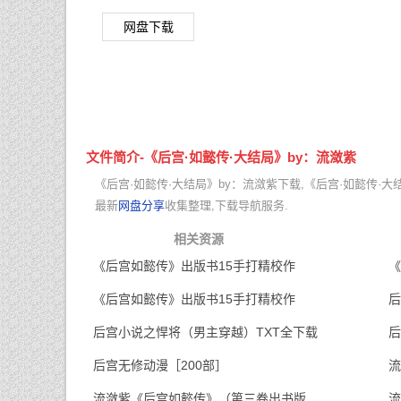
网盘下载
文件简介-《后宫·如懿传·大结局》by：流潋紫
《后宫·如懿传·大结局》by：流潋紫下载,《后宫·如懿传·
最新
网盘分享
收集整理,下载导航服务.
相关资源
《后宫如懿传》出版书15手打精校作
《
《后宫如懿传》出版书15手打精校作
后
后宫小说之悍将（男主穿越）TXT全下载
后
后宫无修动漫［200部］
流
流潋紫《后宫如懿传》（第三卷出书版
流