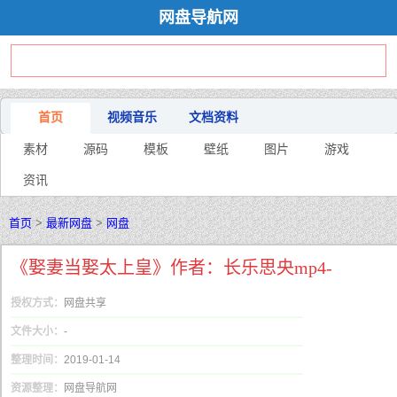
网盘导航网
首页
视频音乐
文档资料
素材
源码
模板
壁纸
图片
游戏
资讯
首页
>
最新网盘
>
网盘
《娶妻当娶太上皇》作者：长乐思央mp4-
授权方式：
网盘共享
文件大小：
-
整理时间：
2019-01-14
资源整理：
网盘导航网