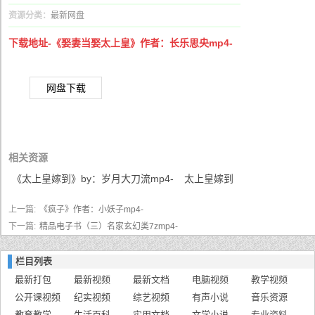
资源分类：
最新网盘
下载地址-《娶妻当娶太上皇》作者：长乐思央mp4-
网盘下载
相关资源
《太上皇嫁到》by：岁月大刀流mp4-
太上皇嫁到
上一篇:
《疯子》作者：小妖子mp4-
下一篇:
精品电子书（三）名家玄幻类7zmp4-
栏目列表
最新打包
最新视频
最新文档
电脑视频
教学视频
公开课视频
纪实视频
综艺视频
有声小说
音乐资源
教育教学
生活百科
实用文档
文学小说
专业资料