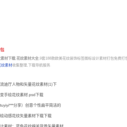
打包
纹素材下载
,
花纹素材大全
,9套188款欧美花纹装饰标签图标设计素材打包免费打
花纹素材
收集整理,下载导航服务.
流迪厅人物和矢量花纹素材(1)下
变手绘花纹素材.psd下载
tuyiyi***分享）创意个性扁平简洁的
绘动感花纹矢量素材下载下载
计素材：蓝色花纹绵羊背景矢量素材