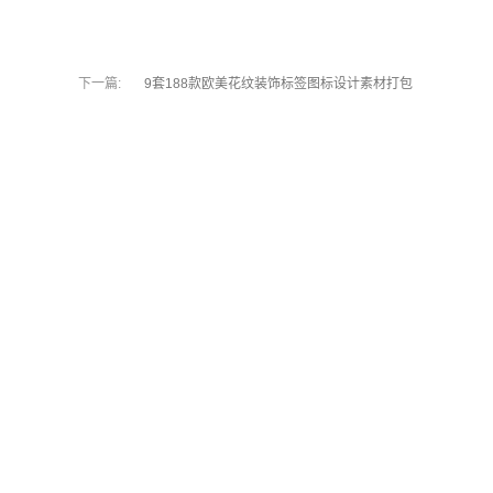
下一篇:
9套188款欧美花纹装饰标签图标设计素材打包