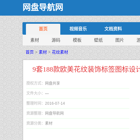
网盘导航网
首页
视频音乐
文档资料
素材
源码
模板
壁纸
图片
首页
>
素材
>
花纹素材
9套188款欧美花纹装饰标签图标设
授权方式：
网盘共享
文件大小：
---
整理时间：
2016-07-14
资源整理：
网盘导航网
资源分类：
素材