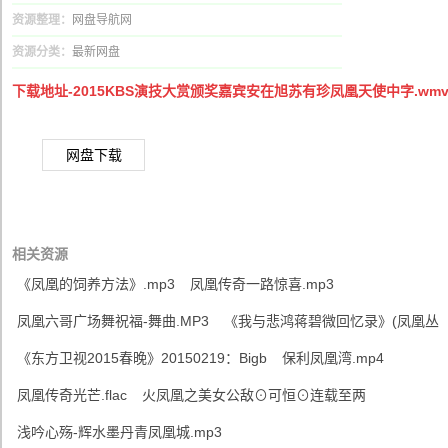
资源整理：
网盘导航网
资源分类：
最新网盘
下载地址-2015KBS演技大赏颁奖嘉宾安在旭苏有珍凤凰天使中字.wm
网盘下载
相关资源
《凤凰的饲养方法》.mp3
凤凰传奇一路惊喜.mp3
凤凰六哥广场舞祝福-舞曲.MP3
《我与悲鸿蒋碧微回忆录》(凤凰丛
《东方卫视2015春晚》20150219：Bigb
保利凤凰湾.mp4
凤凰传奇光芒.flac
火凤凰之美女公敌⊙可恒⊙连载至两
浅吟心殇-辉水墨丹青凤凰城.mp3