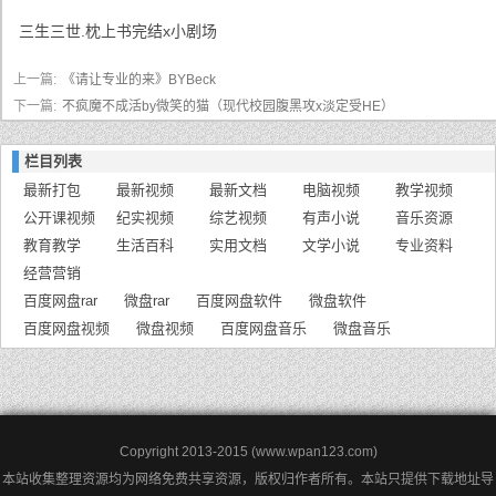
三生三世.枕上书完结x小剧场
上一篇:
《请让专业的来》BYBeck
下一篇:
不疯魔不成活by微笑的猫（现代校园腹黑攻x淡定受HE）
栏目列表
最新打包
最新视频
最新文档
电脑视频
教学视频
公开课视频
纪实视频
综艺视频
有声小说
音乐资源
教育教学
生活百科
实用文档
文学小说
专业资料
经营营销
百度网盘rar
微盘rar
百度网盘软件
微盘软件
百度网盘视频
微盘视频
百度网盘音乐
微盘音乐
Copyright 2013-2015 (www.wpan123.com)
本站收集整理资源均为网络免费共享资源，版权归作者所有。本站只提供下载地址导