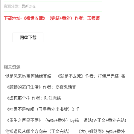
资源分类：
最新网盘
下载地址-《盛世收藏》（完结+番外）作者：玉师师
网盘下载
相关资源
似是风来by奈何徐缘完结
《就是不去死》作者：打僵尸完结+番
《顾臻的豪门生活》作者：夏夜鬼话完
《虐死那个-》作者：陆江完结
《咱家不是权阉（丑皇番外出书版）》作
《重生之巨星不落》（完结+番外）by缘
媚姑(V-正文+番外完结)
他知道风从哪个方向来（正文完结）
《大小姐驾到》完结+番外