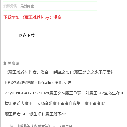
资源分类：
最新网盘
下载地址-《魔王难养》by：漫空
网盘下载
相关资源
《魔王难养》作者：漫空
[架空玄幻]《魔王盛宠之鬼眼萌妻》
HP波特家的獾魔王BYcallme受BL穿越
23@CNGBA120224Caot魔王タ～魔王争奪
刘魔王512空岛生存06
檬羽别惹大魔王
大肠音乐魔王勇者自选集
魔王勇者37
魔王勇者14
诞生吧！魔王殿下dir
上一篇:
《[希腊神话]灰瞳女神》by：无痕之月