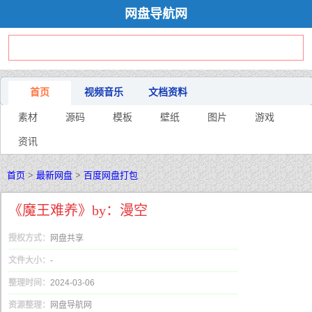
网盘导航网
首页
视频音乐
文档资料
素材
源码
模板
壁纸
图片
游戏
资讯
首页
>
最新网盘
>
百度网盘打包
《魔王难养》by：漫空
授权方式：
网盘共享
文件大小：
-
整理时间：
2024-03-06
资源整理：
网盘导航网