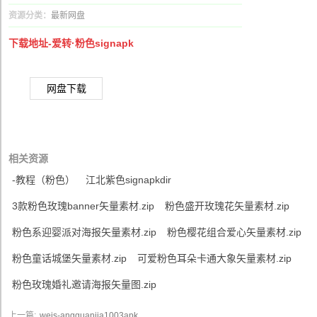
资源分类：
最新网盘
下载地址-爱转·粉色signapk
网盘下载
相关资源
-教程（粉色）
江北紫色signapkdir
3款粉色玫瑰banner矢量素材.zip
粉色盛开玫瑰花矢量素材.zip
粉色系迎婴派对海报矢量素材.zip
粉色樱花组合爱心矢量素材.zip
粉色童话城堡矢量素材.zip
可爱粉色耳朵卡通大象矢量素材.zip
粉色玫瑰婚礼邀请海报矢量图.zip
上一篇:
weis-angguanjia1003apk